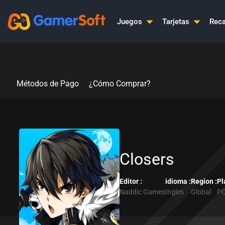
Ir
al
Juegos
Tarjetas
Reca
contenido
Métodos de Pago
¿Cómo Comprar?
Closers
Editor :
idioma :
Region :
Pl
Naddic Games
Ingles
Global
P