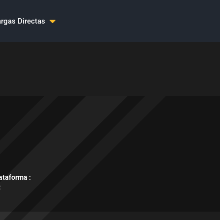
rgas Directas
ataforma :
C