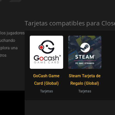
Tarjetas compatibles para Clos
 los jugadores
luchando
xplora una
tros
GoCash Game
Steam Tarjeta de
Card (Global)
Regalo (Global)
Tarjetas
Tarjetas