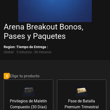
Arena Breakout Bonos,
Pases y Paquetes
Region :
Tiempo de Entrega :
Global
5 minutos - 30 minutos
Arena
Breakout
1
Elige tu producto
Bonos,
Pases
y
Privilegios de Maletín
Pase de Batalla
Paquetes
Compuesto (30 Días)
Premium Trimestral
cantidad