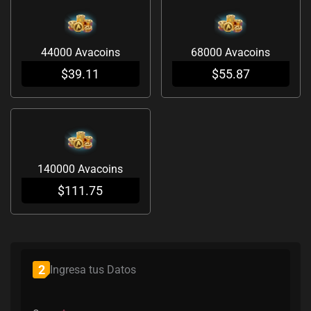
44000 Avacoins
68000 Avacoins
$
39.11
$
55.87
140000 Avacoins
$
111.75
(required)
(required)
(required)
2
Ingresa tus Datos