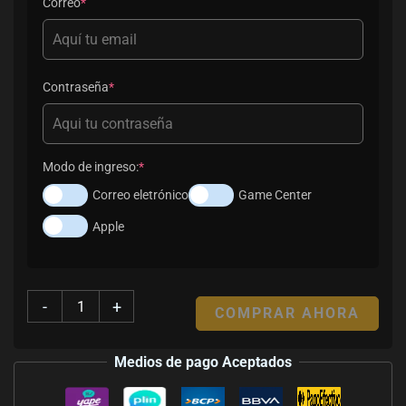
Correo
*
Contraseña
*
Modo de ingreso:
*
Correo eletrónico
Game Center
Apple
-
+
COMPRAR AHORA
Medios de pago Aceptados