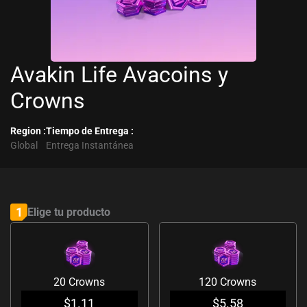
Avakin Life Avacoins y
Crowns
Region :
Tiempo de Entrega :
Global
Entrega Instantánea
Avakin
Life
1
Elige tu producto
Avacoins
y
Crowns
20 Crowns
120 Crowns
cantidad
$
1.11
$
5.58