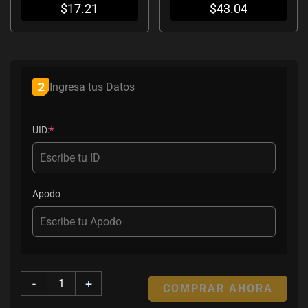
$
17.21
$
43.04
(required)
2
Ingresa tus Datos
UID:
*
Apodo
-
+
COMPRAR AHORA