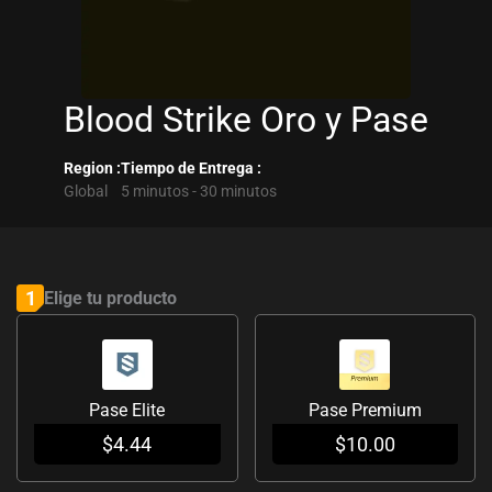
Blood Strike Oro y Pase
Region :
Tiempo de Entrega :
Global
5 minutos - 30 minutos
Blood
Strike
1
Elige tu producto
Oro
y
Pase
Pase Elite
Pase Premium
cantidad
$
4.44
$
10.00