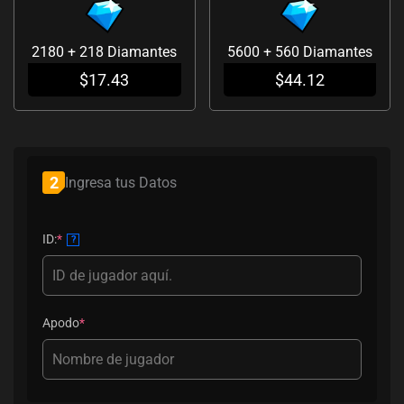
2180 + 218 Diamantes
5600 + 560 Diamantes
$
17.43
$
44.12
(required)
(required)
2
Ingresa tus Datos
ID:
*
?
Apodo
*