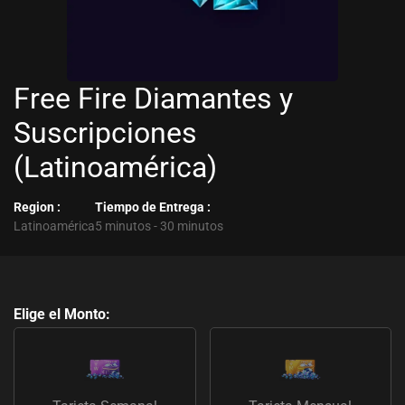
Free Fire Diamantes y
Suscripciones
(Latinoamérica)
Region :
Tiempo de Entrega :
Latinoamérica
5 minutos - 30 minutos
Free
Fire
Elige el Monto:
Diamantes
y
Suscripciones