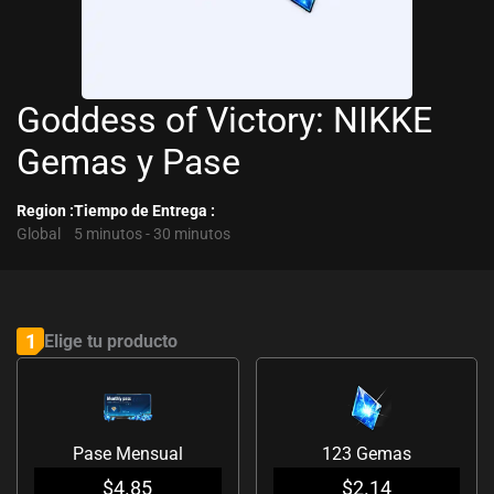
Goddess of Victory: NIKKE
Gemas y Pase
Region :
Tiempo de Entrega :
Global
5 minutos - 30 minutos
Goddess
of
1
Elige tu producto
Victory:
NIKKE
Gemas
Pase Mensual
123 Gemas
y
$
4.85
$
2.14
Pase