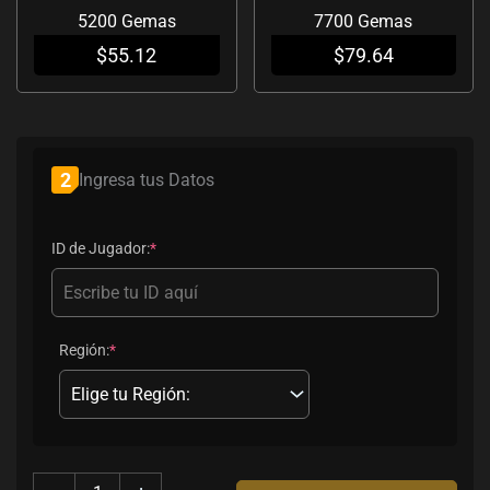
5200 Gemas
7700 Gemas
$
55.12
$
79.64
(required)
(required)
2
Ingresa tus Datos
ID de Jugador:
*
Región:
*