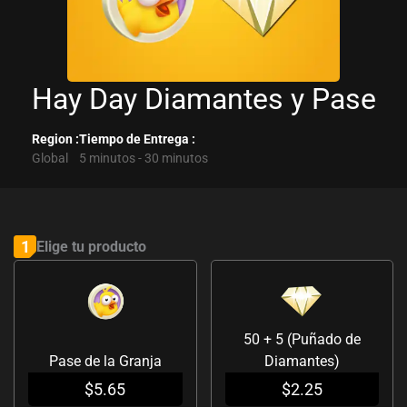
Hay Day Diamantes y Pase
Region :
Tiempo de Entrega :
Global
5 minutos - 30 minutos
Hay
Day
1
Elige tu producto
Diamantes
y
Pase
50 + 5 (Puñado de
cantidad
Pase de la Granja
Diamantes)
$
5.65
$
2.25