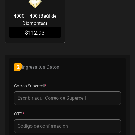
4000 + 400 (Baúl de
Diamantes)
$
112.93
(required)
(required)
2
Ingresa tus Datos
Correo Supercell
*
OTP
*