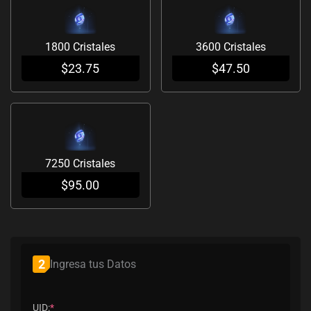
1800 Cristales
3600 Cristales
$
23.75
$
47.50
7250 Cristales
$
95.00
(required)
(required)
2
Ingresa tus Datos
UID:
*