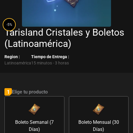
-5%
Tarisland Cristales y Boletos
(Latinoamérica)
Region :
Tiempo de Entrega :
Latinoamérica
15 minutos - 3 horas
Tarisland
Cristales
1
Elige tu producto
y
Boletos
(Latinoamérica)
Boleto Semanal (7
Boleto Mensual (30
cantidad
Días)
Días)