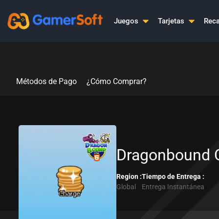
Ir
al
Juegos
Tarjetas
Reca
contenido
Métodos de Pago
¿Cómo Comprar?
Dragonbound 
Region :
Tiempo de Entrega :
Global
Entrega Instantánea