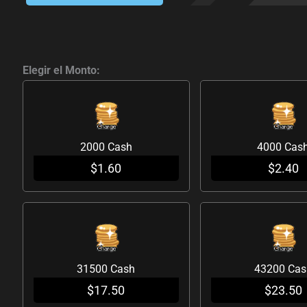
Dragonbound
Cash
Elegir el Monto:
cantidad
2000 Cash
4000 Cas
$
1.60
$
2.40
31500 Cash
43200 Cas
$
17.50
$
23.50